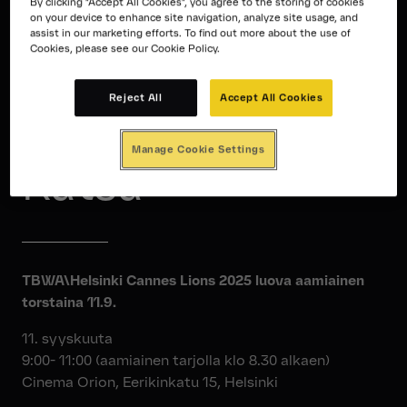
By clicking “Accept All Cookies”, you agree to the storing of cookies
on your device to enhance site navigation, analyze site usage, and
assist in our marketing efforts. To find out more about the use of
Cookies, please see our Cookie Policy.
Reject All
Accept All Cookies
Manage Cookie Settings
Kutsu
TBWA\Helsinki Cannes Lions 2025 luova aamiainen
torstaina 11.9.
11. syyskuuta
9:00- 11:00 (aamiainen tarjolla klo 8.30 alkaen)
Cinema Orion, Eerikinkatu 15, Helsinki